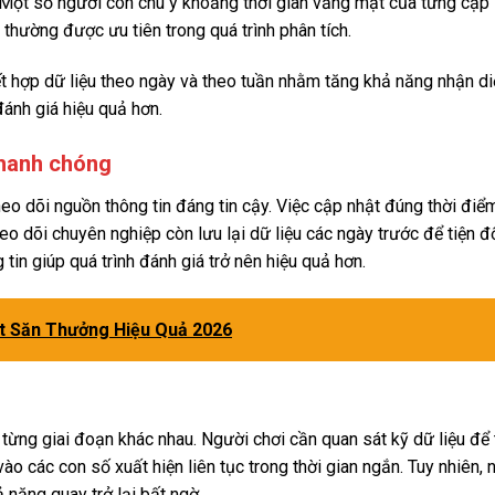
ơn. Một số người còn chú ý khoảng thời gian vắng mặt của từng cặp
 thường được ưu tiên trong quá trình phân tích.
ết hợp dữ liệu theo ngày và theo tuần nhằm tăng khả năng nhận di
đánh giá hiệu quả hơn.
nhanh chóng
heo dõi nguồn thông tin đáng tin cậy. Việc cập nhật đúng thời điể
heo dõi chuyên nghiệp còn lưu lại dữ liệu các ngày trước để tiện đ
tin giúp quá trình đánh giá trở nên hiệu quả hơn.
ật Săn Thưởng Hiệu Quả 2026
từng giai đoạn khác nhau. Người chơi cần quan sát kỹ dữ liệu để 
o các con số xuất hiện liên tục trong thời gian ngắn. Tuy nhiên, 
 năng quay trở lại bất ngờ.