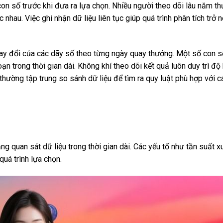
con số trước khi đưa ra lựa chọn. Nhiều người theo dõi lâu năm t
 nhau. Việc ghi nhận dữ liệu liên tục giúp quá trình phân tích trở n
thay đổi của các dãy số theo từng ngày quay thưởng. Một số con s
oạn trong thời gian dài. Không khí theo dõi kết quả luôn duy trì đ
thường tập trung so sánh dữ liệu để tìm ra quy luật phù hợp với 
cầu bạch thủ lô thông minh và hiệu quả
ng quan sát dữ liệu trong thời gian dài. Các yếu tố như tần suất xu
uá trình lựa chọn.