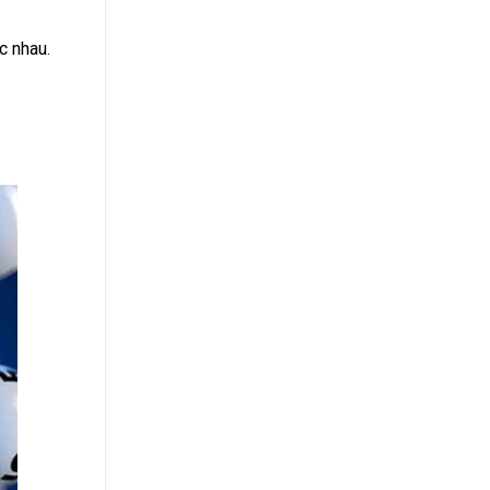
c nhau.