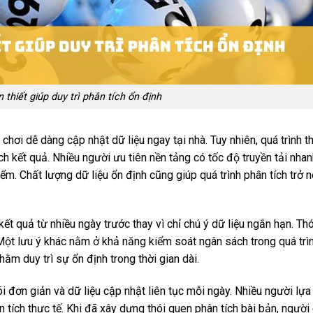
thiết giúp duy trì phân tích ổn định
 chơi dễ dàng cập nhật dữ liệu ngay tại nhà. Tuy nhiên, quá trình t
ệch kết quả. Nhiều người ưu tiên nền tảng có tốc độ truyền tải nh
m. Chất lượng dữ liệu ổn định cũng giúp quá trình phân tích trở n
ết quả từ nhiều ngày trước thay vì chỉ chú ý dữ liệu ngắn hạn. Th
 Một lưu ý khác nằm ở khả năng kiểm soát ngân sách trong quá trì
hằm duy trì sự ổn định trong thời gian dài.
õi đơn giản và dữ liệu cập nhật liên tục mỗi ngày. Nhiều người lựa
 tích thực tế. Khi đã xây dựng thói quen phân tích bài bản, người