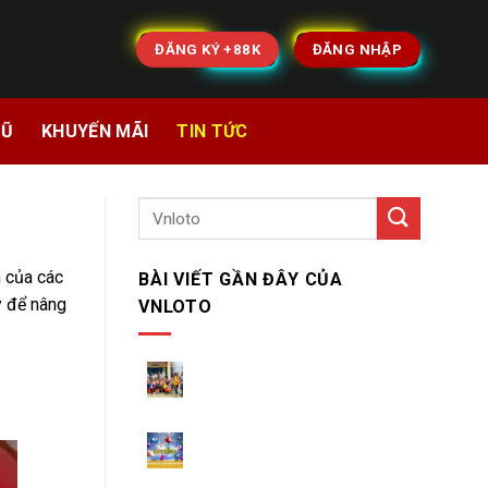
ĐĂNG KÝ +88K
ĐĂNG NHẬP
HŨ
KHUYẾN MÃI
TIN TỨC
n của các
BÀI VIẾT GẦN ĐÂY CỦA
ý để nâng
VNLOTO
Thiện Nguyện VNLOTO – Hành
Trình Cùng Lan Tỏa Yêu Thương
Đề Miền Bắc Ăn Bao Nhiêu – 5
Điều Người Chơi Cần Biết 2026