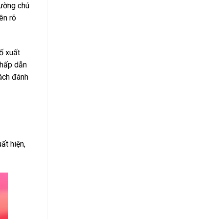
hường chú
ên rõ
ố xuất
ộ hấp dẫn
cách đánh
ất hiện,