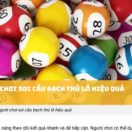
gười chơi soi cầu bạch thủ lô hiệu quả
năng theo dõi kết quả nhanh và dễ tiếp cận. Người chơi có thể d