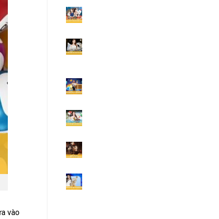
Chào Mừng Tân Thủ – Những Ưu
Đãi Người Mới Cần Biết 2026
Khuyến Mãi Nạp Đầu – Những
Cách Nhận Ưu Đãi Hiệu Quả Tại
VNLOTO
Giới Thiệu Bạn Bè VNLOTO – 7 Lợi
Ích Người Chơi Nên Biết
VNLOTO Có Uy Tín Không? 6 Tiêu
Chí Đánh Giá Quan Trọng
Đá Gà Miền Nam – 7 Kinh Nghiệm
Theo Dõi Trận Hay 2026
Link VNLOTO Bị Chặn – 6 Cách
Truy Cập Nhanh Và Ổn Định
ựa vào