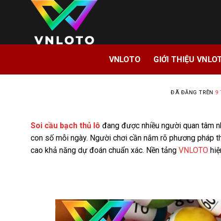
Chuyển
đến
nội
dung
VNLOTO
GIỚI THIỆU VNLO
ĐÃ ĐĂNG TRÊN
9
Soi cầu bạch thủ lô
đang được nhiều người quan tâm nhờ
con số mỗi ngày. Người chơi cần nắm rõ phương pháp thố
cao khả năng dự đoán chuẩn xác. Nền tảng
VNLOTO
hiệ
Đặc điểm nổi bật và cực kỳ ưu việt