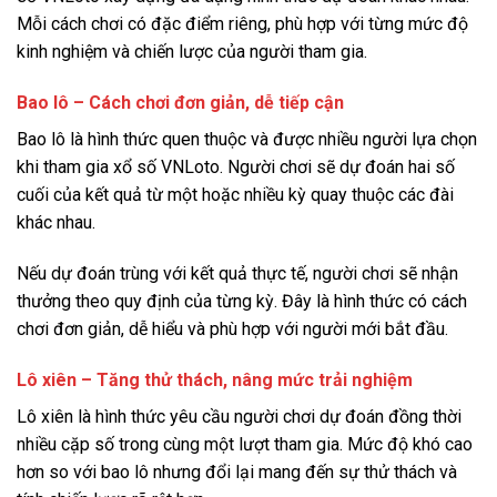
Mỗi cách chơi có đặc điểm riêng, phù hợp với từng mức độ
kinh nghiệm và chiến lược của người tham gia.
Bao lô – Cách chơi đơn giản, dễ tiếp cận
Bao lô là hình thức quen thuộc và được nhiều người lựa chọn
khi tham gia xổ số VNLoto. Người chơi sẽ dự đoán hai số
cuối của kết quả từ một hoặc nhiều kỳ quay thuộc các đài
khác nhau.
Nếu dự đoán trùng với kết quả thực tế, người chơi sẽ nhận
thưởng theo quy định của từng kỳ. Đây là hình thức có cách
chơi đơn giản, dễ hiểu và phù hợp với người mới bắt đầu.
Lô xiên – Tăng thử thách, nâng mức trải nghiệm
Lô xiên là hình thức yêu cầu người chơi dự đoán đồng thời
nhiều cặp số trong cùng một lượt tham gia. Mức độ khó cao
hơn so với bao lô nhưng đổi lại mang đến sự thử thách và