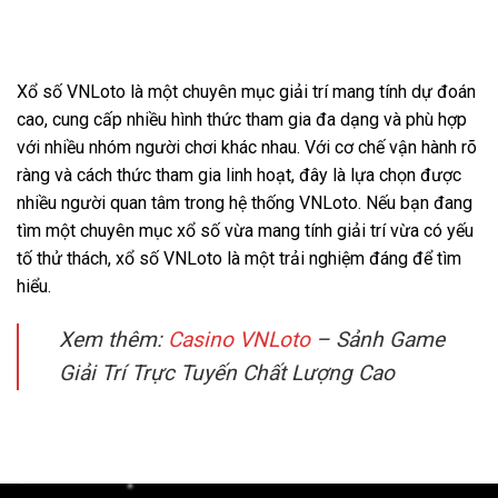
Kết luận
Xổ số VNLoto là một chuyên mục giải trí mang tính dự đoán
cao, cung cấp nhiều hình thức tham gia đa dạng và phù hợp
với nhiều nhóm người chơi khác nhau. Với cơ chế vận hành rõ
ràng và cách thức tham gia linh hoạt, đây là lựa chọn được
nhiều người quan tâm trong hệ thống VNLoto. Nếu bạn đang
tìm một chuyên mục xổ số vừa mang tính giải trí vừa có yếu
tố thử thách, xổ số VNLoto là một trải nghiệm đáng để tìm
hiểu.
Xem thêm:
Casino VNLoto
– Sảnh Game
Giải Trí Trực Tuyến Chất Lượng Cao