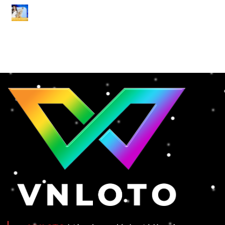
Link VNLOTO Bị Chặn – 6 Cách Truy Cập Nhanh Và Ổn Định