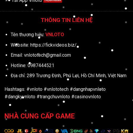
Tải App Vnloto
THÔNG TIN LIÊN HỆ
Tên thương hiệu:
VNLOTO
Website:
https://fickvideos.biz/
Email:
vnlototech@gmail.com
Hotline: 0987444521
Địa chỉ: 289 Trương Định, Phú Lợi, Hồ Chí Minh, Việt Nam
Hashtags: #vnloto #vnlototech #dangnhapvnloto
#dangkyvnloto #trangchuvnloto #casinovnloto
NHÀ CUNG CẤP GAME