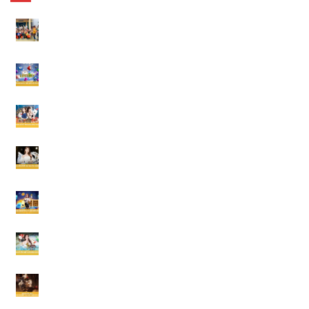
Thiện Nguyện VNLOTO – Hành Trình Cùng Lan Tỏa Yêu
Thương
Đề Miền Bắc Ăn Bao Nhiêu – 5 Điều Người Chơi Cần Biết 2026
Chào Mừng Tân Thủ – Những Ưu Đãi Người Mới Cần Biết 2026
Khuyến Mãi Nạp Đầu – Những Cách Nhận Ưu Đãi Hiệu Quả Tại
VNLOTO
Giới Thiệu Bạn Bè VNLOTO – 7 Lợi Ích Người Chơi Nên Biết
VNLOTO Có Uy Tín Không? 6 Tiêu Chí Đánh Giá Quan Trọng
Đá Gà Miền Nam – 7 Kinh Nghiệm Theo Dõi Trận Hay 2026