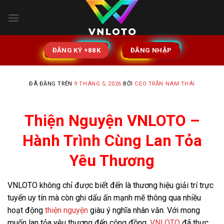
Chuyển
đến
nội
dung
ĐĂNG KÝ +88K
ĐĂNG NHẬP
ĐÃ ĐĂNG TRÊN
9 THÁNG 5, 2026
BỞI
CEO TRẦN NAM THÁI
Thiện Nguyện VNLOTO –
Hành Trình Cùng Lan Tỏa
Yêu Thương
VNLOTO không chỉ được biết đến là thương hiệu giải trí trực
tuyến uy tín mà còn ghi dấu ấn mạnh mẽ thông qua nhiều
hoạt động
thiện nguyện
giàu ý nghĩa nhân văn. Với mong
muốn lan tỏa yêu thương đến cộng đồng,
VNLOTO
đã thực