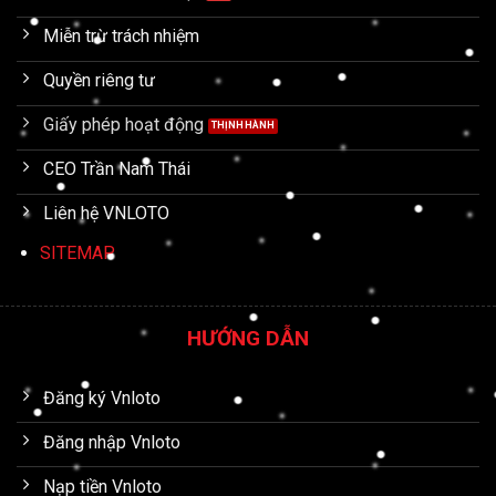
Miễn trừ trách nhiệm
Quyền riêng tư
Giấy phép hoạt động
CEO Trần Nam Thái
Liên hệ VNLOTO
SITEMAP
HƯỚNG DẪN
Đăng ký Vnloto
Đăng nhập Vnloto
Nạp tiền Vnloto