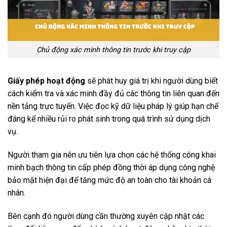
Chủ động xác minh thông tin trước khi truy cập
Giấy phép hoạt động
sẽ phát huy giá trị khi người dùng biết
cách kiểm tra và xác minh đầy đủ các thông tin liên quan đến
nền tảng trực tuyến. Việc đọc kỹ dữ liệu pháp lý giúp hạn chế
đáng kể nhiều rủi ro phát sinh trong quá trình sử dụng dịch
vụ.
Người tham gia nên ưu tiên lựa chọn các hệ thống công khai
minh bạch thông tin cấp phép đồng thời áp dụng công nghệ
bảo mật hiện đại để tăng mức độ an toàn cho tài khoản cá
nhân.
Bên cạnh đó người dùng cần thường xuyên cập nhật các