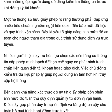
khai nhằm giúp người dùng dễ dàng kiểm tra thông tin trước
khi đăng ký tài khoản.
Một hệ thống sở hữu giấy phép rõ ràng thường phải đáp ứng
nhiều tiêu chuẩn nghiêm ngặt liên quan đến bảo mật dữ liệu
và quy trình vận hành. Đây là yếu tố giúp nâng cao mức độ an
toàn cho người tham gia trong quá trình sử dụng dịch vụ trực
tuyến.
Nhiều người hiện nay ưu tiên lựa chọn các nền tảng có thông
tin cấp phép minh bạch để hạn chế nguy cơ phát sinh tranh
chấp liên quan đến tài khoản hoặc giao dịch. Việc chủ động
kiểm tra dữ liệu pháp lý giúp người dùng an tâm hơn khi truy
cập hệ thống.
Bên cạnh khả năng xác thực độ uy tín giấy phép còn phản
ánh mức độ tuân thủ quy định quản lý từ đơn vị vận hành.
Điều này góp phần duy trì sự ổn định và tăng độ tin cậy cho
toàn bộ quá trình hoạt động trực tuyến.