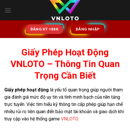
Chuyển
đến
nội
dung
ĐĂNG KÝ +88K
ĐĂNG NHẬP
Giấy Phép Hoạt Động
VNLOTO – Thông Tin Quan
Trọng Cần Biết
Giấy phép hoạt động
là yếu tố quan trọng giúp người tham
gia đánh giá mức độ uy tín và tính minh bạch của nền tảng
trực tuyến. Việc tìm hiểu kỹ thông tin cấp phép giúp hạn chế
nhiều rủi ro liên quan đến bảo mật tài khoản và giao dịch khi
truy cập vào hệ thống game
VNLOTO
.