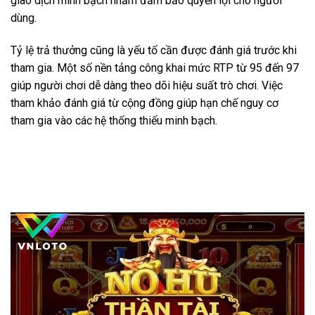
giao dịch minh bạch nhằm đảm bảo quyền lợi cho người
dùng.
Tỷ lệ trả thưởng cũng là yếu tố cần được đánh giá trước khi
tham gia. Một số nền tảng công khai mức RTP từ 95 đến 97
giúp người chơi dễ dàng theo dõi hiệu suất trò chơi. Việc
tham khảo đánh giá từ cộng đồng giúp hạn chế nguy cơ
tham gia vào các hệ thống thiếu minh bạch.
Những lưu ý quan trọng khi chơi
game nổ hũ online