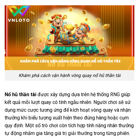
Khám phá cách vận hành vòng quay nổ hũ thần tài
Nổ hũ thần tài
được xây dựng dựa trên hệ thống RNG giúp
kết quả mỗi lượt quay có tính ngẫu nhiên. Người chơi sẽ sử
dụng mức cược tương ứng để kích hoạt vòng quay và nhận
thưởng khi biểu tượng xuất hiện theo đúng hàng hoặc cụm
quy định. Một số trò chơi còn tích hợp tính năng nhân thưởng
tự động nhằm gia tăng giá trị giải thưởng trong từng phiên.