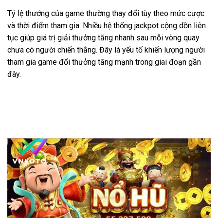
Tỷ lệ thưởng của game thường thay đổi tùy theo mức cược
và thời điểm tham gia. Nhiều hệ thống jackpot cộng dồn liên
tục giúp giá trị giải thưởng tăng nhanh sau mỗi vòng quay
chưa có người chiến thắng. Đây là yếu tố khiến lượng người
tham gia game đổi thưởng tăng mạnh trong giai đoạn gần
đây.
Kinh nghiệm tham gia nổ hũ thần tài
cực thông minh và hiệu quả