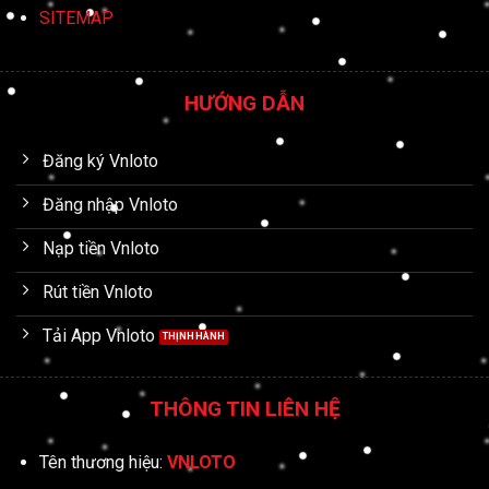
SITEMAP
HƯỚNG DẪN
Đăng ký Vnloto
Đăng nhập Vnloto
Nạp tiền Vnloto
Rút tiền Vnloto
Tải App Vnloto
THÔNG TIN LIÊN HỆ
Tên thương hiệu:
VNLOTO