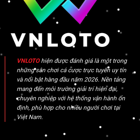
VNLOTO
hiện được đánh giá là một trong
những sân chơi cá cược trực tuyến uy tín
và nổi bật hàng đầu năm 2026. Nền tảng
mang đến môi trường giải trí hiện đại,
chuyên nghiệp với hệ thống vận hành ổn
định, phù hợp cho nhiều người chơi tại
Việt Nam.