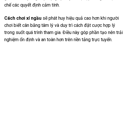
chế các quyết định cảm tính.
Cách chơi xí ngầu
sẽ phát huy hiệu quả cao hơn khi người
chơi biết cân bằng tâm lý và duy trì cách đặt cược hợp lý
trong suốt quá trình tham gia. Điều này góp phần tạo nên trải
nghiệm ổn định và an toàn hơn trên nền tảng trực tuyến.
Cách tham gia xí ngầu hiệu quả và
hạn chế rủi ro