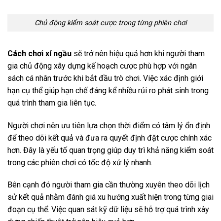
Chủ động kiểm soát cược trong từng phiên chơi
Cách chơi xí ngầu
sẽ trở nên hiệu quả hơn khi người tham
gia chủ động xây dựng kế hoạch cược phù hợp với ngân
sách cá nhân trước khi bắt đầu trò chơi. Việc xác định giới
hạn cụ thể giúp hạn chế đáng kể nhiều rủi ro phát sinh trong
quá trình tham gia liên tục.
Người chơi nên ưu tiên lựa chọn thời điểm có tâm lý ổn định
để theo dõi kết quả và đưa ra quyết định đặt cược chính xác
hơn. Đây là yếu tố quan trọng giúp duy trì khả năng kiểm soát
trong các phiên chơi có tốc độ xử lý nhanh.
Bên cạnh đó người tham gia cần thường xuyên theo dõi lịch
sử kết quả nhằm đánh giá xu hướng xuất hiện trong từng giai
đoạn cụ thể. Việc quan sát kỹ dữ liệu sẽ hỗ trợ quá trình xây